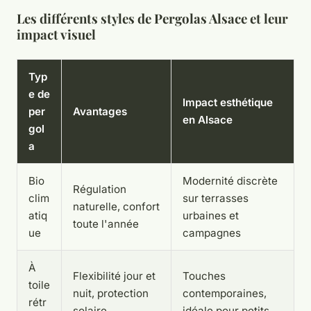
Les différents styles de Pergolas Alsace et leur
impact visuel
Typ
e de
Impact esthétique
per
Avantages
en Alsace
gol
a
Bio
Modernité discrète
Régulation
clim
sur terrasses
naturelle, confort
atiq
urbaines et
toute l'année
ue
campagnes
À
Flexibilité jour et
Touches
toile
nuit, protection
contemporaines,
rétr
solaire
idéale pour petits