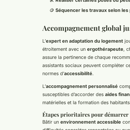
🛠️
Réaliser certaines poses ou pe
🪙
Séquencer les travaux selon les 
Accompagnement global jus
L’
expert en adaptation du logement
jou
étroitement avec un
ergothérapeute
, c
assure la pertinence de chaque recommand
assistants sociaux peuvent compléter cet
normes d’
accessibilité
.
L’
accompagnement personnalisé
compr
susceptibles d’accorder des
aides fina
matérielles et la formation des habitan
Étapes prioritaires pour démarrer 
Bâtir un
environnement accessible
com
difficultés concrètes rencontrées au quot