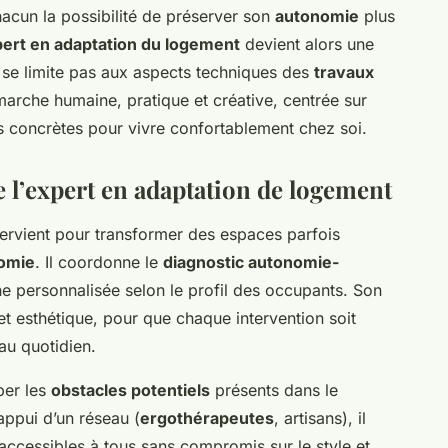
 chacun la possibilité de préserver son
autonomie
plus
ert en adaptation du logement
devient alors une
 se limite pas aux aspects techniques des
travaux
émarche humaine, pratique et créative, centrée sur
ns concrètes pour vivre confortablement chez soi.
e l’expert en adaptation de logement
ervient pour transformer des espaces parfois
omie
. Il coordonne le
diagnostic autonomie-
he personnalisée selon le profil des occupants. Son
 et esthétique, pour que chaque intervention soit
au quotidien.
per les
obstacles potentiels
présents dans le
appui d’un réseau (
ergothérapeutes
, artisans), il
 accessibles à tous sans compromis sur le style et