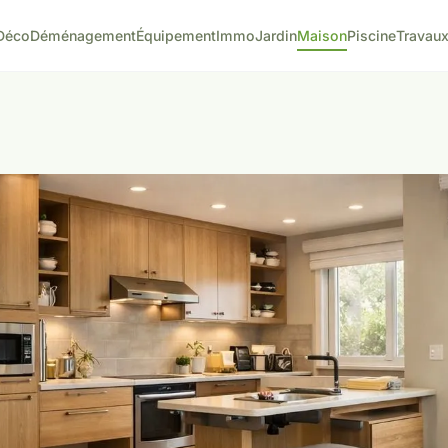
Déco
Déménagement
Équipement
Immo
Jardin
Maison
Piscine
Travau