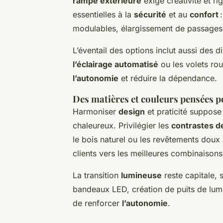
rampe extérieure
exige créativité et rig
essentielles à la
sécurité
et au
confort
:
modulables, élargissement de passage
L’éventail des options inclut aussi des 
l’éclairage automatisé
ou les volets ro
l’autonomie
et réduire la dépendance.
Des matières et couleurs pensées po
Harmoniser
design
et praticité suppose
chaleureux. Privilégier les
contrastes d
le bois naturel ou les revêtements doux 
clients vers les meilleures combinaiso
La transition
lumineuse
reste capitale, 
bandeaux LED, création de puits de lumiè
de renforcer
l’autonomie
.