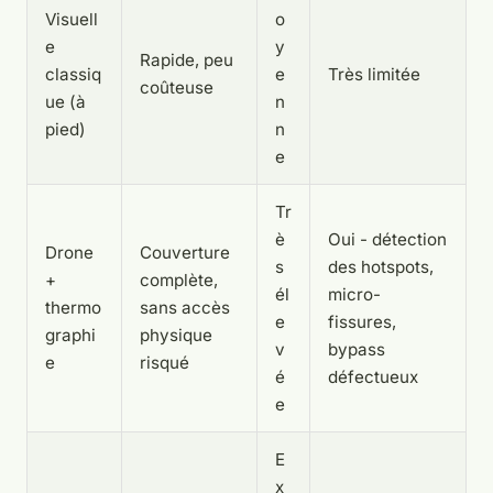
Visuell
o
e
y
Rapide, peu
classiq
e
Très limitée
coûteuse
ue (à
n
pied)
n
e
Tr
è
Oui - détection
Drone
Couverture
s
des hotspots,
+
complète,
él
micro-
thermo
sans accès
e
fissures,
graphi
physique
v
bypass
e
risqué
é
défectueux
e
E
x