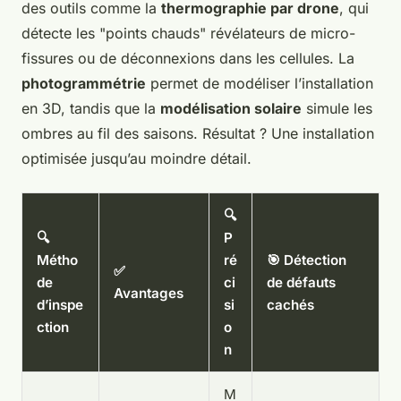
des outils comme la
thermographie par drone
, qui
détecte les "points chauds" révélateurs de micro-
fissures ou de déconnexions dans les cellules. La
photogrammétrie
permet de modéliser l’installation
en 3D, tandis que la
modélisation solaire
simule les
ombres au fil des saisons. Résultat ? Une installation
optimisée jusqu’au moindre détail.
🔍
🔍
P
Métho
ré
🎯 Détection
✅
de
ci
de défauts
Avantages
d’inspe
si
cachés
ction
o
n
M