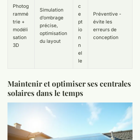
Photog
c
Simulation
rammé
e
Préventive -
d’ombrage
trie +
pt
évite les
précise,
modéli
io
erreurs de
optimisation
sation
n
conception
du layout
3D
n
el
le
Maintenir et optimiser ses centrales
solaires dans le temps