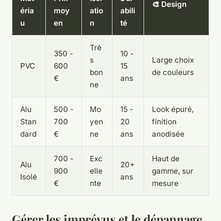
🎨 Design
éria
moy
atio
abili
u
en
n
té
Trè
350 -
10 -
s
Large choix
PVC
600
15
bon
de couleurs
€
ans
ne
Alu
500 -
Mo
15 -
Look épuré,
Stan
700
yen
20
finition
dard
€
ne
ans
anodisée
700 -
Exc
Haut de
Alu
20+
900
elle
gamme, sur
Isolé
ans
€
nte
mesure
Gérer les imprévus et le dépannage