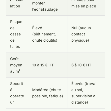
monter
lation
mise en place
l’échafaudage
Risque
de
Élevé
Nul (aucun
casse
(piétinement,
contact
de
chute d’outils)
physique)
tuiles
Coût
moyen
10 à 15 € HT
6 à 10 € HT
au m²
Sécurit
Élevée (travail
é
Modérée (chute
au sol,
opérate
possible, fatigue)
supervision à
ur
distance)