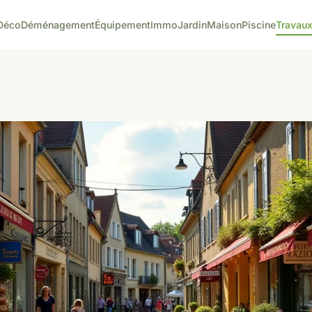
Déco
Déménagement
Équipement
Immo
Jardin
Maison
Piscine
Travau