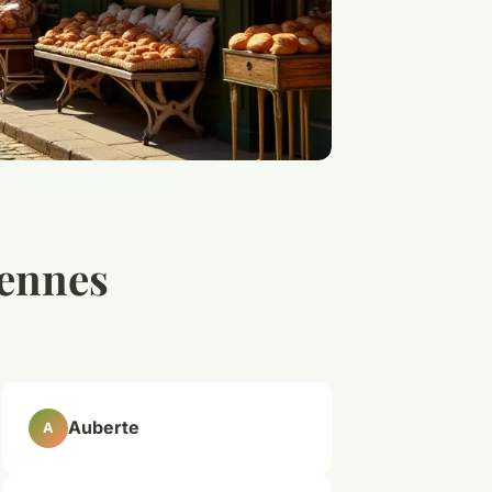
iennes
Auberte
A