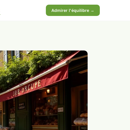
x
Admirer l'équilibre →