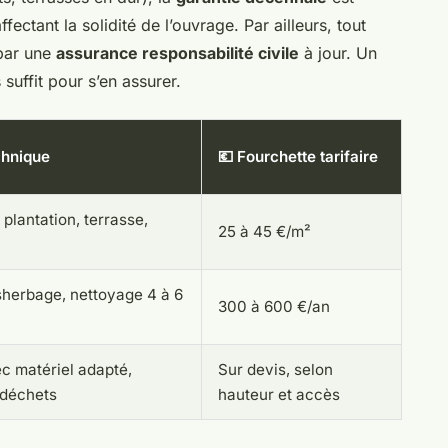
ectant la solidité de l’ouvrage. Par ailleurs, tout
 par une
assurance responsabilité civile
à jour. Un
suffit pour s’en assurer.
chnique
💶 Fourchette tarifaire
 plantation, terrasse,
25 à 45 €/m²
ésherbage, nettoyage 4 à 6
300 à 600 €/an
ec matériel adapté,
Sur devis, selon
 déchets
hauteur et accès