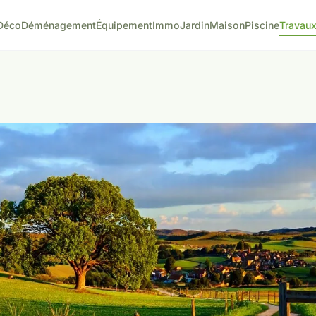
Déco
Déménagement
Équipement
Immo
Jardin
Maison
Piscine
Travau