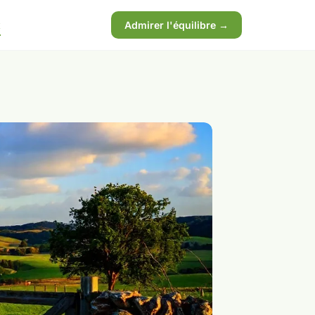
x
Admirer l'équilibre →