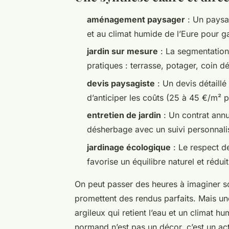
aménagement paysager
: Un paysag
et au climat humide de l’Eure pour gar
jardin sur mesure
: La segmentation
pratiques : terrasse, potager, coin d
devis paysagiste
: Un devis détaillé
d’anticiper les coûts (25 à 45 €/m² p
entretien de jardin
: Un contrat annue
désherbage avec un suivi personnali
jardinage écologique
: Le respect de
favorise un équilibre naturel et réduit 
On peut passer des heures à imaginer son
promettent des rendus parfaits. Mais une
argileux qui retient l’eau et un climat hu
normand n’est pas un décor, c’est un acte