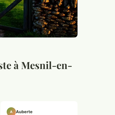
ste à Mesnil-en-
Auberte
A